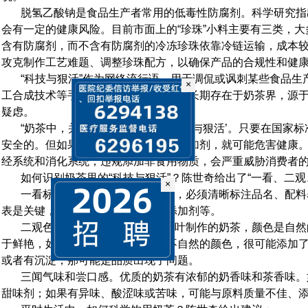
脱氢乙酸钠是食品生产者常用的低毒性防腐剂。科学研究指
会有一定的健康风险。目前市面上的“珍珠”小料主要有三类，
含有防腐剂，而不含有防腐剂的冷冻珍珠依靠冷链运输，成本
攻克制作工艺难题、调整珍珠配方，以确保产品的合规性和健
“科技与狠活”作为网络流行语，用于调侃或讽刺某些食品生
工合成技术等手段的现象。这一争议也长期存在于奶茶界，源
×
疑虑。
“奶茶中，并非所有添加剂都是‘科技与狠活’。只要在国家标
安全的。但如果超范围、超剂量使用添加剂，就可能危害健康
经系统和消化系统；违规添加非食用物质，会严重威胁消费者的
×
如何识别奶茶里的“科技与狠活”？陈世奇给出了“一看、二观
一看标签。预包装奶茶的包装上，必须清晰标注品名、配料
表是关键，显示了奶茶是否有食品添加剂等。
二观色泽和质地。用鲜牛奶和茶叶制作的奶茶，颜色是自然
于鲜艳，如呈现亮粉色、鲜绿色等不自然的颜色，很可能添加
或者有沉淀，那可能是品质出现了问题。
三闻气味和尝口感。优质的奶茶有浓郁的奶香味和茶香味。
甜味剂；如果有异味、酸涩味或苦味，可能与原料质量不佳、