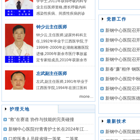
外科手术技巧，擅长泌尿外科重
业主任医师资格,擅长呼吸内科
1993年参加工作至今，一直从
大疑难手术的操作，如膀胱癌全
感染性疾病、间质性疾病的诊
事临床医疗工作，特别是对中西
切术、可控性回结肠膀胱术、肾
治。
医结合治疗颈肩腰腿痛、中医治
党群工作
癌根治术、肾上腺肿瘤切除术及
疗疑难杂症具有较深造诣。在省
钟少云主任医师
各种结石取石术等。是全市卫生
级以上专业期刊发表专业学术论
钟少云,主任医师,泌尿外科科主
系统学科带头人培养对象。在省
文20余篇，2项科技成果通过新
任,1992年毕业于江西医学院,于
新钢中心医院召
级以上公开出版的专业刊发表论
余市科技局鉴定，达市内领先水
1999年-2000年赴湖南湘雅医院
文8篇。率先在省内开展了经B
平。 专家门诊：每周三、五
进修,2006年新余市医疗事故鉴
超定位下经皮肾镜微造口取石术
上午 联系电话：18979063326
定专家组成员,2010年获新余市
及输尿管镜下气压弹道碎石术，
高层次人才称号。 自从大学毕
获“中国金属学会冶金医学奖三
业后,一直从事临床医疗、教学
等奖”。在市内率先开展了腹腔
左武副主任医师
和科研工作,特别是对“微创泌尿
镜肾囊肿去顶术、全膀胱切除术
新钢中心医院中
左武,副主任医师,1991年毕业于
外科结石手术”具有更深的造诣,
及可控性回结肠膀胱术。
江西医学院,1994年在浙江医科
于2003年开展的B超引导下微创
大学二附院进修腹腔镜胆囊取石
经皮肾镜取石术属于国内先进、
more...
术,2001年在上海长海医院、
省内领先水平,至今在国内各种
2003年在广州华侨医院进修微
学术期刊上发表论文近二十篇,
护理天地
创外科,近年来致力于腹腔镜微
获得新余市科技进步奖1项,冶金
创外科工作10余年,独立开展了
阮腊林副主任医师
“救”在赛道 协作与技能的完美碰撞
部医学进步奖1项,先后有四项技
最新技术
腹腔镜下胆道切开取石术,结、
阮腊林,男,中共党员,副主任医师,
术通过了市科技成果鉴定,所在
新钢中心医院付青青护士长在2024年江西省护理学会举办的国家级继教班“口腔专科护理质量管理及服务能力提升学习班”上授课
直肠癌根治术、肝囊肿开窗引流
新钢中心医院腹
现任江西省骨科医师协会委员。
科室于2009年被评为新余市医
术等。 自从大学毕业之后,一直
口腔医务人员获省级一等奖、二等奖
1988年毕业于赣州医学院,同年
学领先学科,在教学上承担着全