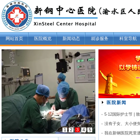
网站首页
医院概览
新闻动态
就诊服务
科室导航
医院新闻
5·12国际护士节 
1
2
3
4
5
我在新钢医院死里