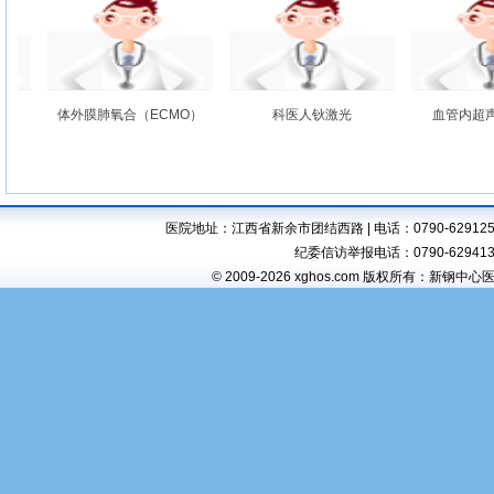
床医疗、教学和科研工作，特别
合眼科专业委员会委员,新余市
是对颅脑外伤、高血压脑出血、
五官科专业委员会委员。一直从
颅内肿瘤、脊髓肿瘤等神经外科
事眼科临床诊疗工作,具有扎实
疾病具有更深的造诣。至今在国
的眼科专业理论知识和丰富的临
俞星副主任医师
内各级学术刊物上共发表论文10
床工作经验,擅长眼科常见病、
体外膜肺氧合（ECMO）
俞星，新钢中心医院口腔医院院
科医人钬激光
血管内超声（
余篇。
多发病以及疑难病的诊断与治
长，新余市政府特殊津贴获得
疗。擅长白内障超声乳化及人工
者，担任新余市口腔医疗质量控
晶体植入手术、小切口白内障摘
制中心主任、新余市医学会口腔
除术、准分子激光近视矫正手
医学分会主委、新余市卫生系统
术、各类抗青光眼手术、角膜移
学科带头人、全国医院协会口腔
医院地址：江西省新余市团结西路 | 电话：0790-6291257,6294
植术、各类复杂眼外伤手术、眼
医院分会委员、江西省口腔医学
曾祥洪主任医师
纪委信访举报电话：0790-6294138 
眶肿瘤切除、羟基磷灰石义眼座
会口腔种植专业委员会副主委、
© 2009-2026 xghos.com 版权所有：新钢中
本人于1993年7月毕业于江西
植入、斜视手术、眼整形术、泪
江西省口腔医学会牙体牙髓病学
医学院临床医学系，同月分配到
道手术、翼状胬肉切除联合角膜
专业委员会副主委，被评为江西
新钢中心医院，一直从事内科临
缘干细胞/羊膜移植手术等。主
省“劳动模范”、江西省“全国爱牙
床工作。于1998年4月至1999
持多项省市级课题,在国内专业
日先进个人”。
年4月在湖南医科大学二附院内
核心期刊发表学术论文十余篇。
分泌科进修学习，并在其研究所
在防盲治盲工作中被江西省委省
学习内分泌实验室检测2个月，
政府授予“光明使者”荣誉称号,并
刘鸿彬主任医师
于1999年正常晋升为内分泌主
获新钢集团“和谐新钢建设标
刘鸿彬,女,主任医师,1994年毕
治医师，从事内分泌病人诊治工
兵”等荣誉称号。
业于华西医科大学,同年7月入新
作，2004年获得内分泌副主任
钢公司中心医院,一直从事内科