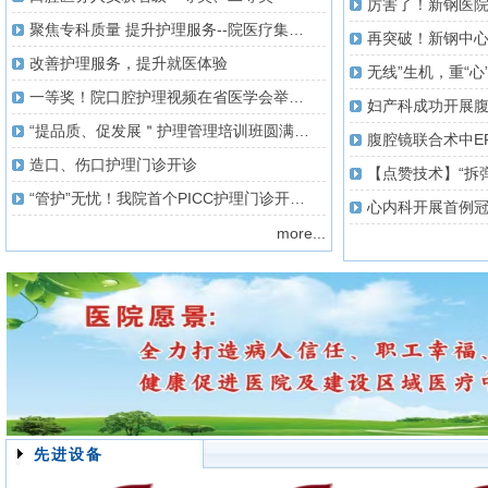
从事临床医疗、教学和科研工
进入新钢中心医院骨科工作,一
省各类医学院校的带教工作,目
聚焦专科质量 提升护理服务--院医疗集团护理管理培训班圆满结束
作,至今在国内学术刊物上共发
直从事骨科的临床、科研及教学
前主要的研究方向为:输尿管软
表论文12篇,获得新余市级科技
工作,精通骨科常见病、多发病
改善护理服务，提升就医体验
镜在泌尿系结石中的应用。
无线”生机，重“心
成果奖2项。社会兼职有:江西省
及疑难病的诊治,在脊柱外科、
胡燕卿副主任医师
中西医结合学会委员、新余市外
一等奖！院口腔护理视频在省医学会举办的第二届口腔护理视频大赛中夺魁~
人工关节外科、显微外科技术方
胡燕卿，副主任医师，本科学
科学会委员、新余市红十字会委
面具有丰富的专业经验,能独立
“提品质、促发展＂护理管理培训班圆满结束！
历，中华医学会骨科学会会员。
员、新余市医疗事故鉴定委员会
解决本专业领域的复杂疑难病
1986年毕业于九江学院医学部
委员
造口、伤口护理门诊开诊
症。1998年于南昌大学第一附
临床医学专业，一直从事于骨科
属医院学习,2008年于北京三医
“管护”无忧！我院首个PICC护理门诊开诊啦！
专业的临床工作。1995年在江
心内科开展首例
院学习;此外,先后独立开展了全
西省人民医院进修骨科专业。专
more...
髋、全膝关节置换术等一系列高
长:骨科创伤、脊柱和关节常见
黄金根副主任医师
难度的手术。 专业特长:骨科常
疾病，擅长关节疾病的诊治。熟
黄金根，副主任医师，1990年7
见病、疑难病的诊治,擅长创伤
练掌握全髋关节置换、全膝关节
月毕业于江西医学院临床医学
骨科、脊柱外科、关节外科、代
表面置换、骨质疏松症的椎体成
系，大学本科，中华医学会神经
谢骨病,主要包括:骨盆、脊柱及
形术，各种四肢骨折的手术治
外科分会会员，1995年8月
四肢复杂骨折的治疗,颈椎病、
疗，在国内学术刊物、发表论文
~1996年8月在南昌大学第一附
腰椎间盘突出症、腰椎管狭窄
10余篇。
属医院神经外科进修学习，
症、胸腰椎骨折、结核等脊柱疾
2002年获新余市科技成果评审
病的诊断与治疗,髋、膝关节骨
杨志浩主任医师
专家，并聘为新余市医疗事故技
性关节炎及骨质疏松症等的诊
杨志浩,新钢中心医院副院长,主
术鉴定专家库成员。 自从大学
先进设备
治。 科研业绩:先后在国家级、
任医师,硕士研究生,眼表疾病及
毕业之后，一直从事神经外科临
省级刊物发表学术论文10余篇。
屈光手术专业,江西省中西医结