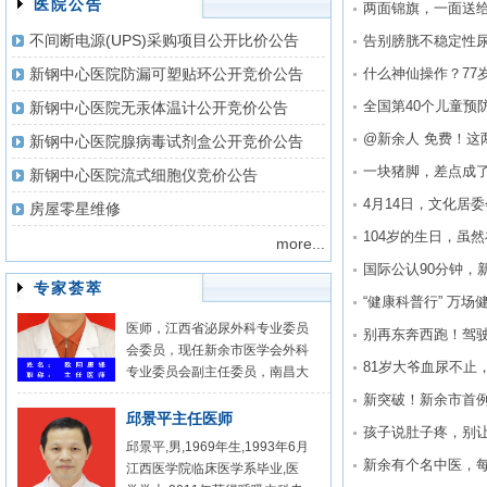
医院公告
两面锦旗，一面送
不间断电源(UPS)采购项目公开比价公告
告别膀胱不稳定性
新钢中心医院防漏可塑贴环公开竞价公告
温振宇主任中医师
全国第40个儿童预
新钢中心医院无汞体温计公开竞价公告
温振宇，男，新钢中心医院康
复科主任，主任中医师，1993
@新余人 免费！这
新钢中心医院腺病毒试剂盒公开竞价公告
年毕业于江西中医学院针骨系骨
新钢中心医院流式细胞仪竞价公告
伤专业。新余市康复质量控制中
心主任，新余市中医学会理事，
4月14日，文化居
房屋零星维修
江西省康复医学会骨与关节疾病
more...
专业委员会副主任委员、江西省
欧阳唐锋主任医师
保健学会康复医学分会常务委
欧阳唐锋，男，1965年2月出
专家荟萃
员，中国冶金医学会康复分会委
生，大外科主任，泌尿外科主任
员。江西省基层名中医，新余卫
医师，江西省泌尿外科专业委员
生系统学科学术带头人。新余市
别再东奔西跑！驾
会委员，现任新余市医学会外科
高层次人才，新余市医疗事故鉴
专业委员会副主任委员，南昌大
81岁大爷血尿不止
定委员会委员，新余市科技成果
学医学院兼职教授。1987年7月
评审专家。2013年获“和谐新钢
毕业于江西医学院医疗系，从事
邱景平主任医师
建设标兵”，2014年获得“新余市
泌尿外科工作21年，熟悉泌尿外
邱景平,男,1969年生,1993年6月
十大名医”，2016年获得“新钢公
科常见病与疑难病的诊断治疗。
江西医学院临床医学系毕业,医
司劳动模范称号”，2017年获得
具有丰富临床经验与娴熟细致的
学学士,2011年获得呼吸内科专
新余市“五一劳动奖章”。