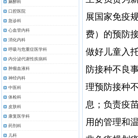
麻醉科
口腔医院
展国家免疫
急诊科
心血管内科
费）的预防
消化内科
呼吸与危重症医学科
做好儿童入
内分泌代谢性疾病科
防接种不良
肿瘤血液科
神经内科
理预防接种
中医科
体检科
息
；
负责疫
皮肤科
康复医学科
用
的
管理和
药剂科
儿科